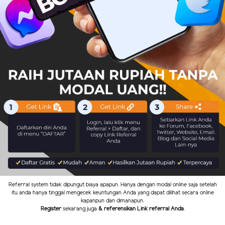
Referral system tidak dipungut biaya apapun. Hanya dengan modal online saja setelah
itu anda hanya tinggal mengecek keuntungan Anda yang dapat dilihat secara online
kapanpun dan dimanapun.
Register
sekarang juga
& referensikan Link referral Anda
.